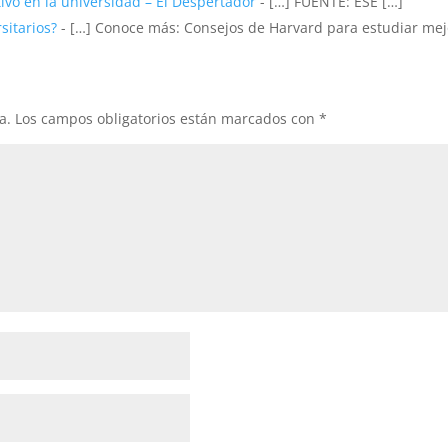
ivo en la universidad – El Despertador
- […] FUENTE: ESE […]
sitarios?
- […] Conoce más: Consejos de Harvard para estudiar mejo
a.
Los campos obligatorios están marcados con
*