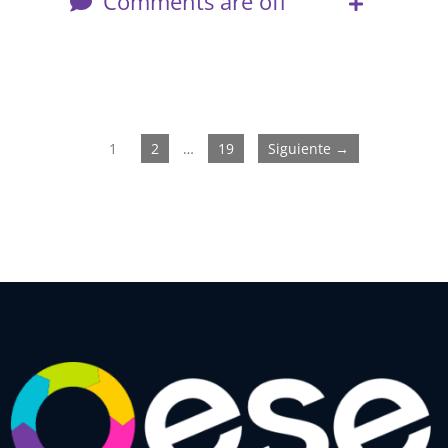
Comments are off
1
2
…
19
Siguiente →