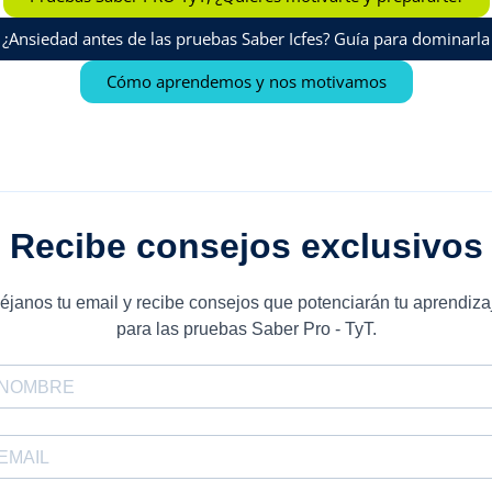
¿Ansiedad antes de las pruebas Saber Icfes? Guía para dominarla
Cómo aprendemos y nos motivamos