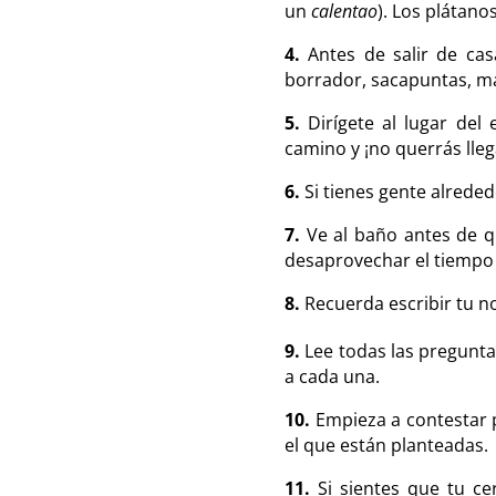
un
calentao
). Los plátan
4.
Antes de salir de ca
borrador, sacapuntas, map
5.
Dirígete al lugar de
camino y ¡no querrás lleg
6.
Si tienes gente alreded
7.
Ve al baño antes de 
desaprovechar el tiempo
8.
Recuerda escribir tu n
9.
Lee todas las pregunt
a cada una.
10.
Empieza a contestar p
el que están planteadas.
11.
Si sientes que tu c