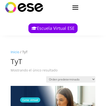
Escuela Virtual ESE
Inicio
/ TyT
TyT
Mostrando el único resultado