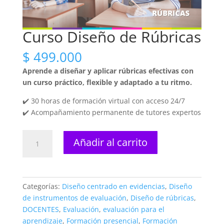
Curso Diseño de Rúbricas
$
499.000
Aprende a diseñar y aplicar rúbricas efectivas con
un curso práctico, flexible y adaptado a tu ritmo.
✔️ 30 horas de formación virtual con acceso 24/7
✔️ Acompañamiento permanente de tutores expertos
Curso
Añadir al carrito
Diseño
de
Rúbricas
cantidad
Categorías:
Diseño centrado en evidencias
,
Diseño
de instrumentos de evaluación
,
Diseño de rúbricas
,
DOCENTES
,
Evaluación
,
evaluación para el
aprendizaje
,
Formación presencial
,
Formación