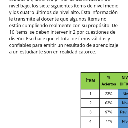
nivel bajo, los siete siguientes ítems de nivel medio
y los cuatro últimos de nivel alto. Esta información
le transmite al docente que algunos ítems no
están cumpliendo realmente con su propósito. De
16 ítems, se deben intervenir 2 por cuestiones de
diseño. Eso hace que el total de ítems válidos y
confiables para emitir un resultado de aprendizaje
a un estudiante son en realidad catorce.
%
NI
ÍTEM
Aciertos
DIF
1
23%
Niv
2
63%
Niv
3
97%
Revi
4
77%
Niv