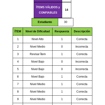
ÍTEMS VÁLIDOS y
14
CONFIABLES
Estudiante
30
ÍTEM
Nivel de Dificultad
Respuesta
Descripción
1
Nivel Alto
1
Correcta
2
Nivel Medio
0
Incorrecta
3
Revisar Ítem
1
Correcta
4
Nivel Bajo
0
Incorrecta
5
Nivel Bajo
0
Incorrecta
6
Nivel Bajo
1
Correcta
7
Nivel Medio
1
Correcta
8
Nivel Medio
1
Correcta
9
Nivel Medio
1
Correcta