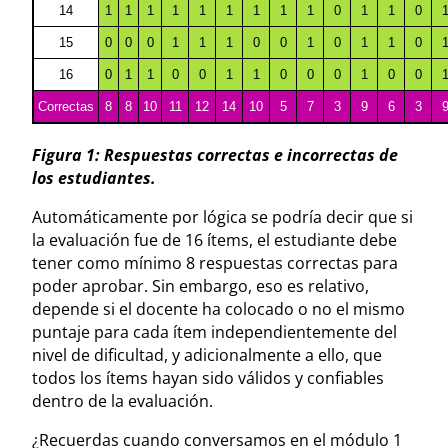
14
1
1
1
1
1
1
1
1
1
0
1
1
0
15
0
0
0
1
1
1
0
0
1
0
1
1
0
16
0
1
1
0
0
1
1
0
0
0
1
0
0
Correctas
8
8
10
11
12
14
10
5
7
3
9
6
3
Figura 1: Respuestas correctas e incorrectas de
los estudiantes.
Automáticamente por lógica se podría decir que si
la evaluación fue de 16 ítems, el estudiante debe
tener como mínimo 8 respuestas correctas para
poder aprobar. Sin embargo, eso es relativo,
depende si el docente ha colocado o no el mismo
puntaje para cada ítem independientemente del
nivel de dificultad, y adicionalmente a ello, que
todos los ítems hayan sido válidos y confiables
dentro de la evaluación.
¿Recuerdas cuando conversamos en el módulo 1