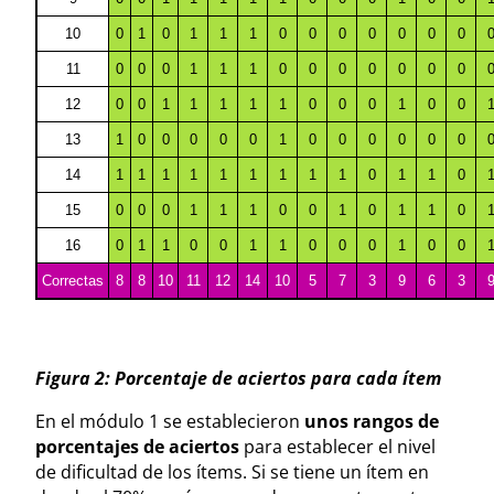
10
0
1
0
1
1
1
0
0
0
0
0
0
0
11
0
0
0
1
1
1
0
0
0
0
0
0
0
12
0
0
1
1
1
1
1
0
0
0
1
0
0
13
1
0
0
0
0
0
1
0
0
0
0
0
0
14
1
1
1
1
1
1
1
1
1
0
1
1
0
15
0
0
0
1
1
1
0
0
1
0
1
1
0
16
0
1
1
0
0
1
1
0
0
0
1
0
0
Correctas
8
8
10
11
12
14
10
5
7
3
9
6
3
Figura 2: Porcentaje de aciertos para cada ítem
En el módulo 1 se establecieron
unos rangos de
porcentajes de aciertos
para establecer el nivel
de dificultad de los ítems. Si se tiene un ítem en